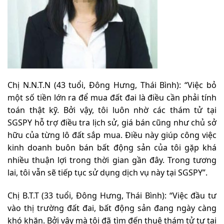
Chị N.N.T.N (43 tuổi, Đông Hưng, Thái Bình): “Việc bỏ
một số tiền lớn ra để mua đất đai là điều cần phải tính
toán thật kỹ. Bởi vậy, tôi luôn nhờ các thám tử tại
SGSPY hỗ trợ điều tra lịch sử, giá bán cũng như chủ sở
hữu của từng lô đất sắp mua. Điều này giúp công việc
kinh doanh buôn bán bất động sản của tôi gặp khá
nhiều thuận lợi trong thời gian gần đây. Trong tương
lai, tôi vẫn sẽ tiếp tục sử dụng dịch vụ này tại SGSPY”.
Chị B.T.T (33 tuổi, Đông Hưng, Thái Bình): “Việc đầu tư
vào thị trường đất đai, bất động sản đang ngày càng
khó khăn. Bởi vậy mà tôi đã tìm đến thuê thám tử tư tại