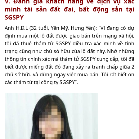
V. Đánh giá khách hàng về dịch vụ xác
minh tài sản đất đai, bất động sản tại
SGSPY
Anh H.Đ.L (32 tuổi, Yên Mỹ, Hưng Yên): “Vì đang có dự
định mua một lô đất được giao bán trên mạng xã hội,
tôi đã thuê thám tử SGSPY điều tra xác minh về tình
trạng cũng như chủ sở hữu của lô đất này. Nhờ những
thông tin chính xác mà thám tử SGSPY cung cấp, tôi đã
biết được miếng đất đó đang xảy ra tranh chấp giữa 2
chủ sở hữu và dừng ngay việc mua bán. Tôi rất biết ơn
các thám tử tại công ty SGSPY”.