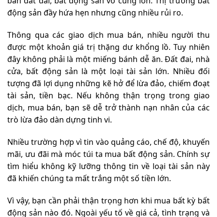
bán đất đai, bất động sản vô cùng lớn. Thị trường bất
động sản đầy hứa hẹn nhưng cũng nhiều rủi ro.
Thông qua các giao dịch mua bán, nhiều người thu
được một khoản giá trị thặng dư khổng lồ. Tuy nhiên
đây không phải là một miếng bánh dễ ăn. Đất đai, nhà
cửa, bất động sản là một loại tài sản lớn. Nhiều đối
tượng đã lợi dụng những kẽ hở để lừa đảo, chiếm đoạt
tài sản, tiền bạc. Nếu không thận trọng trong giao
dịch, mua bán, bạn sẽ dễ trở thành nạn nhân của các
trò lừa đảo dàn dựng tinh vi.
Nhiều trường hợp vì tin vào quảng cáo, chế độ, khuyến
mãi, ưu đãi mà móc túi ta mua bất động sản. Chính sự
tìm hiểu không kỹ lưỡng thông tin về loại tài sản này
đã khiến chúng ta mất trắng một số tiền lớn.
Vì vậy, bạn cần phải thận trọng hơn khi mua bất kỳ bất
động sản nào đó. Ngoài yếu tố về giá cả, tình trạng và